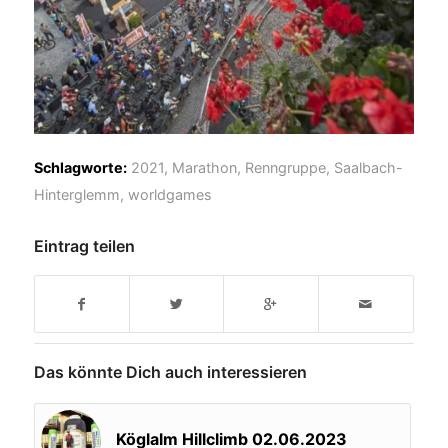
Schlagworte:
2021
,
Marathon
,
Renngruppe
,
Saalbach-
Hinterglemm
,
worldgames
Eintrag teilen
Das könnte Dich auch interessieren
Köglalm Hillclimb 02.06.2023