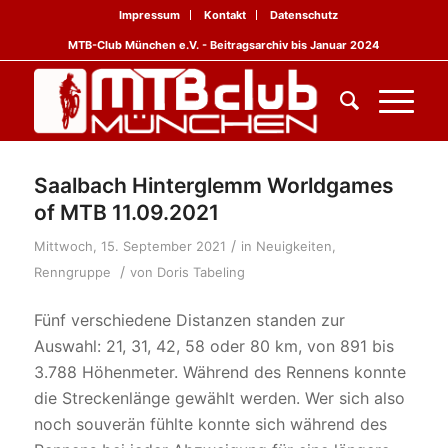
Impressum
Kontakt
Datenschutz
MTB-Club München e.V. - Beitragsarchiv bis Januar 2024
Saalbach Hinterglemm Worldgames
of MTB 11.09.2021
/
Mittwoch, 15. September 2021
in
Neuigkeiten
,
/
Renngruppe
von
Doris Tabeling
Fünf verschiedene Distanzen standen zur
Auswahl:
21, 31, 42, 58 oder 80 km, von 891 bis
3.788 Höhenmeter. Während des Rennens konnte
die Streckenlänge gewählt werden. Wer sich also
noch souverän fühlte konnte sich während des