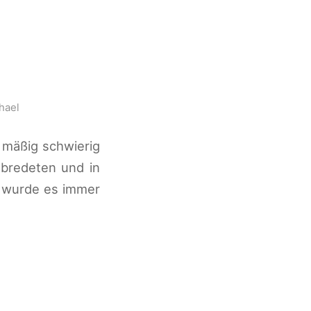
hael
 mäßig schwierig
abredeten und in
g wurde es immer