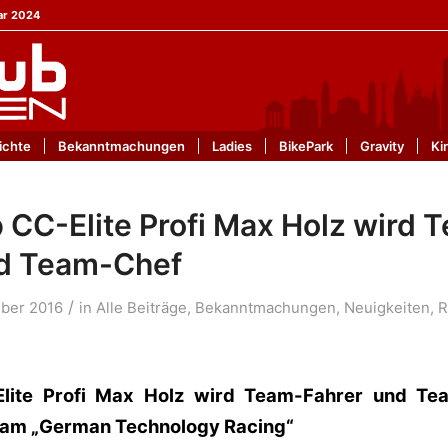
ar 2024
ichte
Bekanntmachungen
Ladies
BikePark
Gravity
Ki
CC-Elite Profi Max Holz wird 
nd Team-Chef
/
mber 2016
in
Alle Beiträge
,
Bekanntmachungen
,
Neuigkeiten
,
R
lite Profi Max Holz wird Team-Fahrer und Te
am „German Technology Racing“