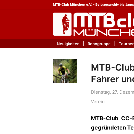
MTB-Club München e.V. - Beitragsarchiv bis Janu
Neuigkeiten
Renngruppe
Tourber
MTB-Club 
Fahrer u
Dienstag, 27. Deze
Verein
MTB-Club CC-E
gegründeten Te