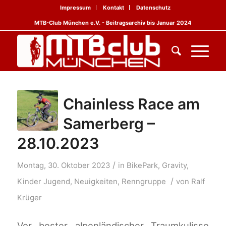
Impressum
Kontakt
Datenschutz
MTB-Club München e.V. - Beitragsarchiv bis Januar 2024
Chainless Race am
Samerberg –
28.10.2023
/
Montag, 30. Oktober 2023
in
BikePark
,
Gravity
,
/
Kinder Jugend
,
Neuigkeiten
,
Renngruppe
von
Ralf
Krüger
Vor bester alpenländischer Traumkulisse