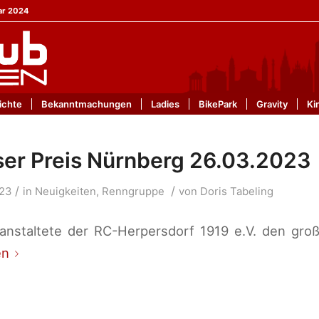
ar 2024
ichte
Bekanntmachungen
Ladies
BikePark
Gravity
Ki
er Preis Nürnberg 26.03.2023
/
/
023
in
Neuigkeiten
,
Renngruppe
von
Doris Tabeling
anstaltete der RC-Herpersdorf 1919 e.V. den gr
en