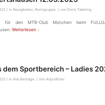
/
/
023
in
Neuigkeiten
,
Renngruppe
von
Doris Tabeling
g für den MTB-Club München beim FULLGA
usen.
Weiterlesen
 dem Sportbereich – Ladies 2
/
/
023
in
Alle Beiträge
von
Anja Müller