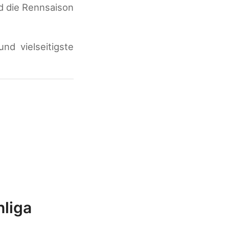
d die Rennsaison
nd vielseitigste
.
nliga