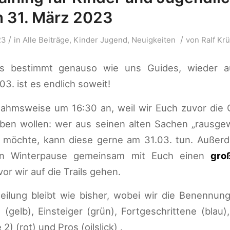
 31. März 2023
/
/
23
in
Alle Beiträge
,
Kinder Jugend
,
Neuigkeiten
von
Ralf Kr
es bestimmt genauso wie uns Guides, wieder au
. ist es endlich soweit!
ahmsweise um 16:30 an, weil wir Euch zuvor die
en wollen: wer aus seinen alten Sachen „rausge
n möchte, kann diese gerne am 31.03. tun. Außer
en Winterpause gemeinsam mit Euch einen
gro
or wir auf die Trails gehen.
eilung bleibt wie bisher, wobei wir die Benennung
(gelb), Einsteiger (grün), Fortgeschrittene (blau)
2) (rot) und Pros (oilslick) .