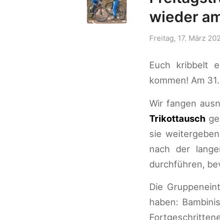
wieder am
Freitag, 17. März 20
Euch kribbelt 
kommen! Am 31.03
Wir fangen ausn
Trikottausch
geb
sie weitergebe
nach der lang
durchführen, bev
Die Gruppeneint
haben: Bambinis 
Fortgeschrittene 