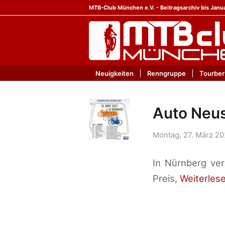
MTB-Club München e.V. - Beitragsarchiv bis Janu
Neuigkeiten
Renngruppe
Tourber
Auto Neus
Montag, 27. März 2
In Nürnberg ver
Preis,
Weiterles