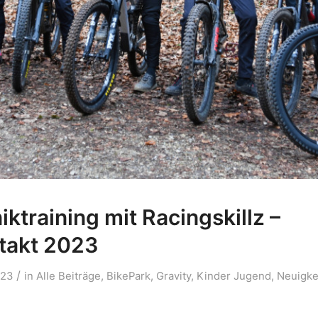
ktraining mit Racingskillz –
takt 2023
/
023
in
Alle Beiträge
,
BikePark
,
Gravity
,
Kinder Jugend
,
Neuigke