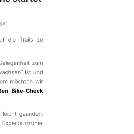
üger
f die Trails zu
 Gelegenheit zum
wachsen“ ist und
dem möchten wir
ßen Bike-Check
 leicht geändert
, Experts (früher