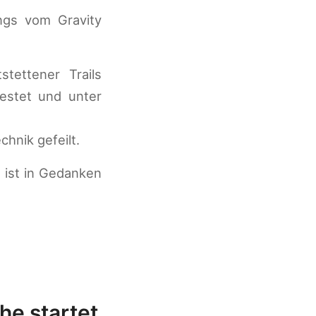
ungs vom Gravity
tettener Trails
estet und unter
hnik gefeilt.
 ist in Gedanken
he startet