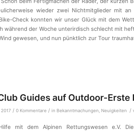
 Schon beim Fertigmachen der Räder, der kurzen 
ulicherweise wieder zwei Nichtmitglieder mit a
 Bike-Check konnten wir unser Glück mit dem Wet
h während der Woche unterirdisch schlecht mit he
 Wind gewesen, und nun pünktlich zur Tour traumha
lub Guides auf Outdoor-Erste H
/
/
/
 2017
0 Kommentare
in
Bekanntmachungen
,
Neuigkeiten
Hilfe mit dem Alpinen Rettungswesen e.V. Die