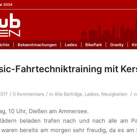
ar 2024
ichte
Bekanntmachungen
Ladies
BikePark
Gravity
Ki
sic-Fahrtechniktraining mit Ker
/
/
/
2017
0 Kommentare
in
Alle Beiträge
,
Ladies
,
Neuigkeiten
v
ag, 10 Uhr, Dießen am Ammersee.
ädern beladen trafen nach und nach alle am Par
waren bereits am morgen sehr freudig, da es am