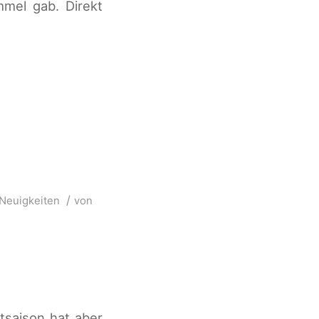
mel gab. Direkt
/
Neuigkeiten
von
tsaison hat aber