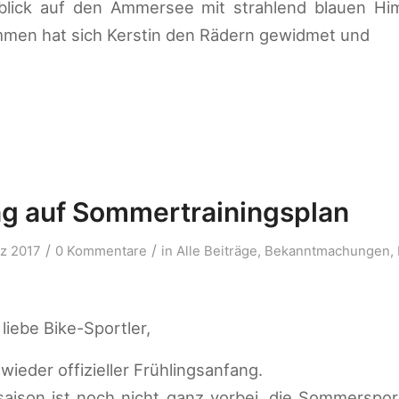
blick auf den Ammersee mit strahlend blauen Him
men hat sich Kerstin den Rädern gewidmet und
g auf Sommertrainingsplan
/
/
rz 2017
0 Kommentare
in
Alle Beiträge
,
Bekanntmachungen
,
 liebe Bike-Sportler,
wieder offizieller Frühlingsanfang.
saison ist noch nicht ganz vorbei, die Sommerspor