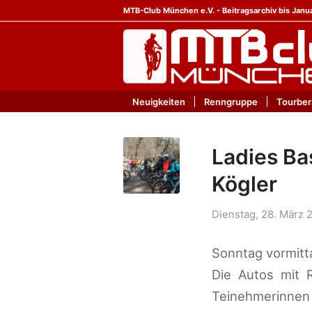
MTB-Club München e.V. - Beitragsarchiv bis Janu
Neuigkeiten
Renngruppe
Tourber
Ladies Ba
Kögler
Dienstag, 28. März 
Sonntag vormitt
Die Autos mit R
Teinehmerinnen 