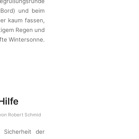
Begrüßungsrunde
n Bord) und beim
ter kaum fassen,
ftigem Regen und
fte Wintersonne.
ilfe
von
Robert Schmid
 Sicherheit der