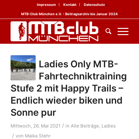
Impressum
Kontakt
Datenschutz
MTB-Club München e.V. - Beitragsarchiv bis Januar 2024
Ladies Only MTB-
Fahrtechniktraining
Stufe 2 mit Happy Trails –
Endlich wieder biken und
Sonne pur
/
Mittwoch, 26. Mai 2021
in
Alle Beiträge
,
Ladies
/
von
Maika Stehr