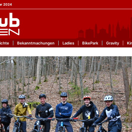
ar 2024
ichte
Bekanntmachungen
Ladies
BikePark
Gravity
Ki