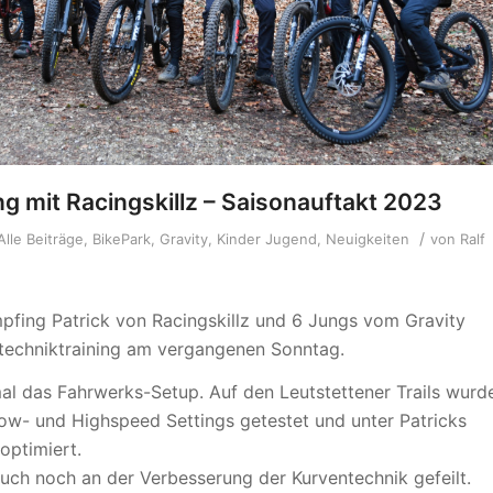
ng mit Racingskillz – Saisonauftakt 2023
/
Alle Beiträge
,
BikePark
,
Gravity
,
Kinder Jugend
,
Neuigkeiten
von
Ralf
mpfing Patrick von Racingskillz und 6 Jungs vom Gravity
techniktraining am vergangenen Sonntag.
l das Fahrwerks-Setup. Auf den Leutstettener Trails wurd
ow- und Highspeed Settings getestet und unter Patricks
optimiert.
ch noch an der Verbesserung der Kurventechnik gefeilt.