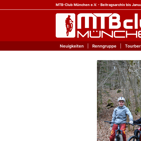
MTB-Club München e.V. - Beitragsarchiv bis Janu
Neuigkeiten
Renngruppe
Tourber