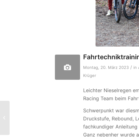
Fahrtechniktraini
/
Montag, 20. März 2023
in
Krüger
Leichter Nieselregen e
Racing Team beim Fahr
Freitagstraining für
Schwerpunkt war diesma
Kinder und
Druckstufe, Rebound, L
Jugendliche startet
fachkundiger Anleitung 
wieder am 31. März
Ganz nebenher wurde au
20...