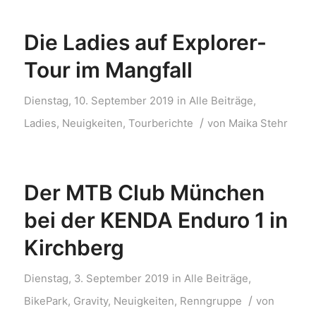
Die Ladies auf Explorer-
Tour im Mangfall
Dienstag, 10. September 2019
in
Alle Beiträge
,
/
Ladies
,
Neuigkeiten
,
Tourberichte
von
Maika Stehr
Der MTB Club München
bei der KENDA Enduro 1 in
Kirchberg
Dienstag, 3. September 2019
in
Alle Beiträge
,
/
BikePark
,
Gravity
,
Neuigkeiten
,
Renngruppe
von