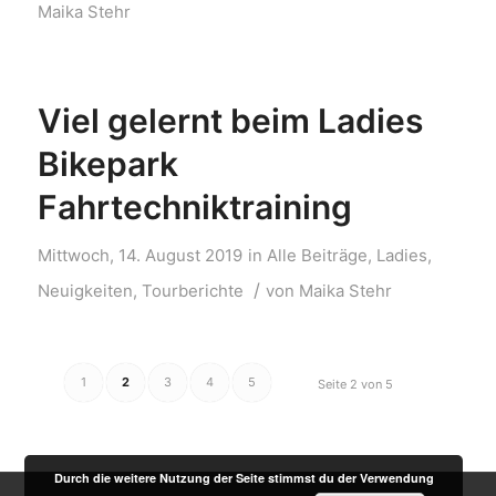
Maika Stehr
Viel gelernt beim Ladies
Bikepark
Fahrtechniktraining
Mittwoch, 14. August 2019
in
Alle Beiträge
,
Ladies
,
/
Neuigkeiten
,
Tourberichte
von
Maika Stehr
1
2
3
4
5
Seite 2 von 5
Durch die weitere Nutzung der Seite stimmst du der Verwendung