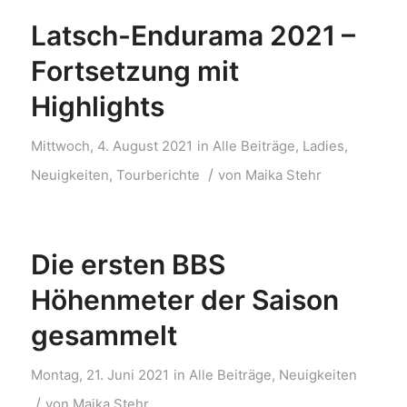
Latsch-Endurama 2021 –
Fortsetzung mit
Highlights
Mittwoch, 4. August 2021
in
Alle Beiträge
,
Ladies
,
/
Neuigkeiten
,
Tourberichte
von
Maika Stehr
Die ersten BBS
Höhenmeter der Saison
gesammelt
Montag, 21. Juni 2021
in
Alle Beiträge
,
Neuigkeiten
/
von
Maika Stehr