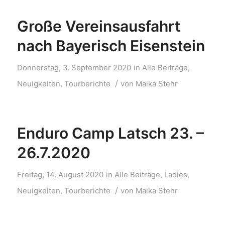
Große Vereinsausfahrt
nach Bayerisch Eisenstein
Donnerstag, 3. September 2020
in
Alle Beiträge
,
/
Neuigkeiten
,
Tourberichte
von
Maika Stehr
Enduro Camp Latsch 23. –
26.7.2020
Freitag, 14. August 2020
in
Alle Beiträge
,
Ladies
,
/
Neuigkeiten
,
Tourberichte
von
Maika Stehr