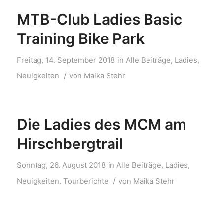
MTB-Club Ladies Basic
Training Bike Park
Freitag, 14. September 2018
in
Alle Beiträge
,
Ladies
,
/
Neuigkeiten
von
Maika Stehr
Die Ladies des MCM am
Hirschbergtrail
Sonntag, 26. August 2018
in
Alle Beiträge
,
Ladies
,
/
Neuigkeiten
,
Tourberichte
von
Maika Stehr