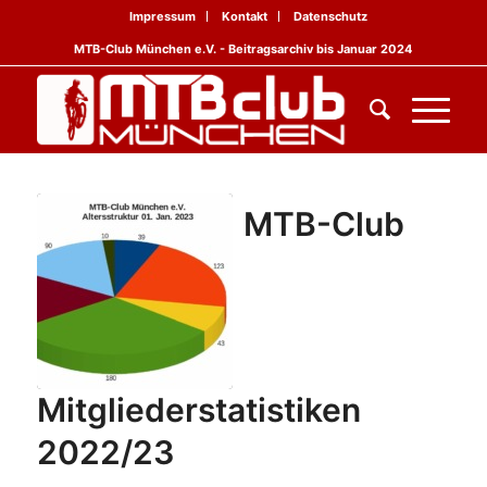
Impressum
Kontakt
Datenschutz
MTB-Club München e.V. - Beitragsarchiv bis Januar 2024
MTB-Club
Mitgliederstatistiken
2022/23