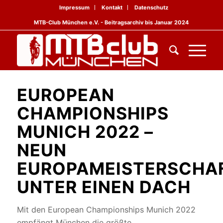
Impressum
Kontakt
Datenschutz
MTB-Club München e.V. - Beitragsarchiv bis Januar 2024
EUROPEAN
CHAMPIONSHIPS
MUNICH 2022 –
NEUN
EUROPAMEISTERSCHA
UNTER EINEN DACH
Mit den European Championships Munich 2022
empfängt München die größte